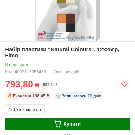
Набір пластики "Natural Colours", 12х25гр,
Fimo
В наявності
Код: 4007817053430
Опт і роздріб
793,80
₴
992,25 ₴
Економія
198.45 ₴
Залишилось
26 днів
773,95 ₴
від 5 шт.
Купити
або