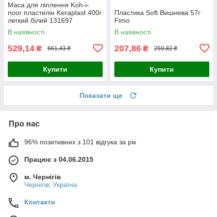
Маса для ліплення Koh-i-
noor пластилін Keraplast 400г
Пластика Soft Вишнева 57г
легкий білий 131697
Fimo
В наявності
В наявності
529,14
207,86
₴
₴
661,43 ₴
259,82 ₴
Купити
Купити
Показати ще
Про нас
96% позитивних з 101 відгука за рік
Працює з 04.06.2015
м. Чернігів
Чернігів, Україна
Контакти