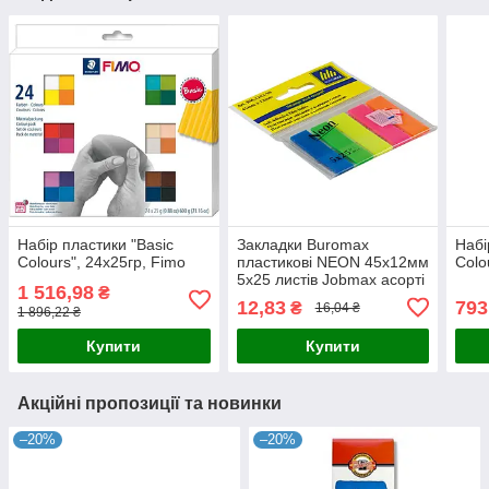
Набір пластики "Basic
Закладки Buromax
Набі
Colours", 24х25гр, Fimo
пластикові NEON 45х12мм
Colo
5х25 листів Jobmax асорті
1 516,98
₴
BM.2302-98
12,83
793
₴
16,04 ₴
1 896,22 ₴
Купити
Купити
Акційні пропозиції та новинки
–20%
–20%