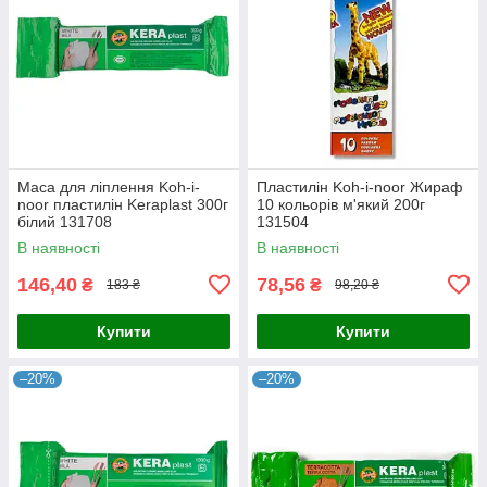
Маса для ліплення Koh-i-
Пластилін Koh-i-noor Жираф
noor пластилін Keraplast 300г
10 кольорів м'який 200г
білий 131708
131504
В наявності
В наявності
146,40
78,56
₴
₴
183 ₴
98,20 ₴
Купити
Купити
–20%
–20%