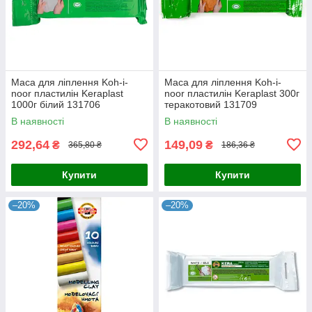
Маса для ліплення Koh-i-
Маса для ліплення Koh-i-
noor пластилін Keraplast
noor пластилін Keraplast 300г
1000г білий 131706
теракотовий 131709
В наявності
В наявності
292,64
149,09
₴
₴
365,80 ₴
186,36 ₴
Купити
Купити
–20%
–20%