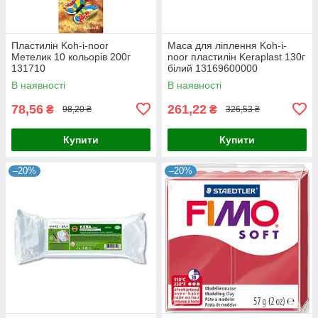
Пластилін Koh-i-noor
Маса для ліплення Koh-i-
Метелик 10 кольорів 200г
noor пластилін Keraplast 130г
131710
білий 13169600000
В наявності
В наявності
78,56
261,22
₴
₴
98,20 ₴
326,53 ₴
Купити
Купити
–20%
–20%