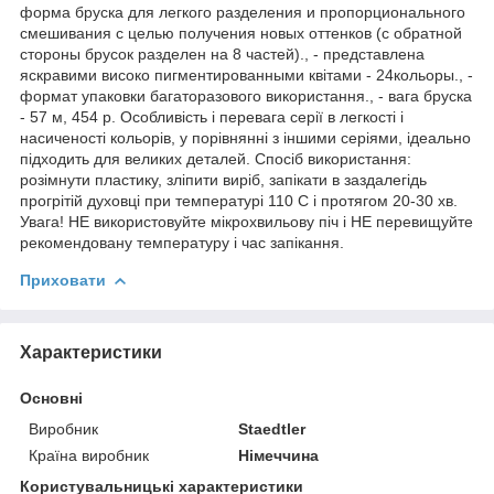
форма бруска для легкого разделения и пропорционального
смешивания с целью получения новых оттенков (с обратной
стороны брусок разделен на 8 частей)., - представлена
яскравими високо пигментированными квітами - 24кольоры., -
формат упаковки багаторазового використання., - вага бруска
- 57 м, 454 р. Особливість і перевага серії в легкості і
насиченості кольорів, у порівнянні з іншими серіями, ідеально
підходить для великих деталей. Спосіб використання:
розімнути пластику, зліпити виріб, запікати в заздалегідь
прогрітій духовці при температурі 110 С і протягом 20-30 хв.
Увага! НЕ використовуйте мікрохвильову піч і НЕ перевищуйте
рекомендовану температуру і час запікання.
Приховати
Характеристики
Основні
Виробник
Staedtler
Країна виробник
Німеччина
Користувальницькі характеристики