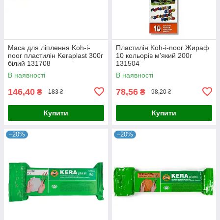
Маса для ліплення Koh-i-
Пластилін Koh-i-noor Жираф
noor пластилін Keraplast 300г
10 кольорів м'який 200г
білий 131708
131504
В наявності
В наявності
146,40
78,56
₴
₴
183 ₴
98,20 ₴
Купити
Купити
–20%
–20%