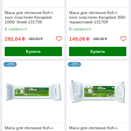
Маса для ліплення Koh-i-
Маса для ліплення Koh-i-
noor пластилін Keraplast
noor пластилін Keraplast 300г
1000г білий 131706
теракотовий 131709
В наявності
В наявності
292,64
149,09
₴
₴
365,80 ₴
186,36 ₴
Купити
Купити
–20%
–20%
Маса для ліплення Koh-i-
Маса для ліплення Koh-i-