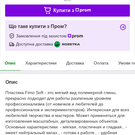
Купити з
Що таке купити з Пром?
Замовлення під захистом
Доступна доставка
Опис
Характеристики
Доставка
Оплата
Умови п
Опис
Пластика Fimo Soft - это мягкий вид полимерной глины,
прекрасно подходит для работы различным уровням
профессионализма (от новичков и любителей до
профессионалов и экспериментаторов). Интересная для всех
любителей творчества и мастеров. Может применяться для
изготовления масштабных, детализированных объектов.
Основные характеристики: - мягкая, пластичная и гладкая., -
имеет нейтральный запах., - готова к работе., - удобная