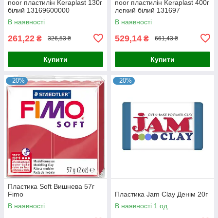
noor пластилін Keraplast 130г
noor пластилін Keraplast 400г
білий 13169600000
легкий білий 131697
В наявності
В наявності
261,22
529,14
₴
₴
326,53 ₴
661,43 ₴
Купити
Купити
–20%
–20%
Пластика Soft Вишнева 57г
Fimo
Пластика Jam Clay Денім 20г
В наявності
В наявності 1 од.