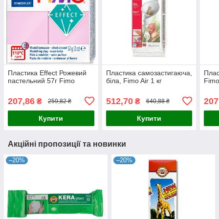
Пластика Effect Рожевий
Пластика самозастигаюча,
Плас
пастельний 57г Fimo
біла, Fimo Air 1 кг
Fim
207,86
512,70
207
₴
₴
259,82 ₴
640,88 ₴
Купити
Купити
Акційні пропозиції та новинки
–20%
–20%