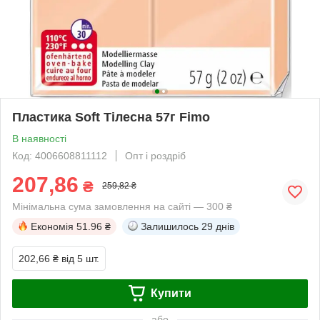
Пластика Soft Тілесна 57г Fimo
В наявності
Код: 4006608811112
Опт і роздріб
207,86
₴
259,82 ₴
Мінімальна сума замовлення на сайті — 300 ₴
Економія
51.96 ₴
Залишилось
29 днів
202,66 ₴
від 5 шт.
Купити
або