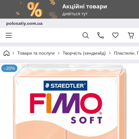
polosatiy.com.ua
Товари та послуги
Творчість (хендмэйд)
Пластилін, 
–20%