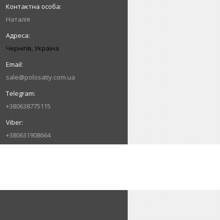
Наталія
Чернігів, Україна
sale@polosatiy.com.ua
+380638775115
+380631908664