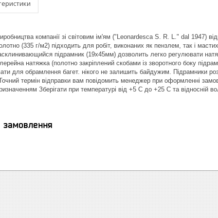
теристики
иробництва компанії зі світовим ім'ям ("Leonardesca S. R. L." dal 1947) 
лотно (335 г/м2) підходить для робіт, виконаних як пензлем, так і масти
асклинивающийся підрамник (19х45мм) дозволить легко регулювати натяг
лерейна натяжка (полотно закріплений скобами із зворотного боку підра
ати для обрамлення багет. нікого не залишить байдужим. Підрамники ро
 Точний термін відправки вам повідомить менеджер при оформленні замо
призначенням Зберігати при температурі від +5 С до +25 С та відносній в
я замовлення