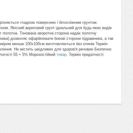
відрізняється гладкою поверхнею і білосніжним грунтом.
хіном. Якісний акриловий грунт ідеальний для будь-яких видів
 полотна. Тонована зворотна сторона надає полотну
мника) дозволяє офарблювати бокові сторони підрамника, а так
зміром менше 100х100см виготовляються без клинів Термін
влення. Не містить шкідливих для здоров'я речовин Безпечно
ологості 55 + 5% Морозостійкий
товар
. Термін придатності: