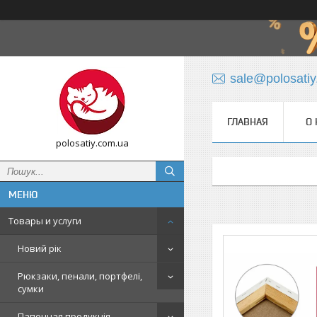
sale@polosati
ГЛАВНАЯ
О 
polosatiy.com.ua
Товары и услуги
Новий рік
Рюкзаки, пенали, портфелі,
сумки
Папочная продукція