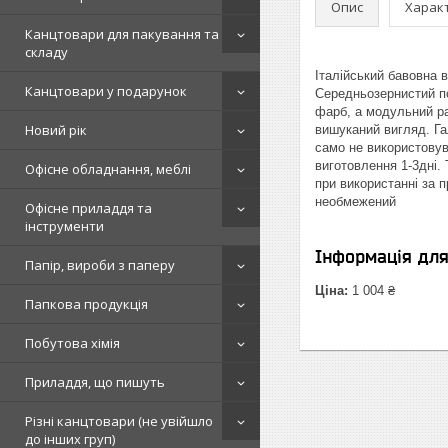
Опис
Харак
Канцтовари для пакування та
складу
Італійський бавовна в
Канцтовари у подарунок
Середньозернистий по
фарб, а модульний р
Новий рік
вишуканий вигляд. Га
само не використовув
виготовлення 1-3дні.
Офісне обладнання, меблі
при використанні за 
необмежений
Офісне приладдя та
інструменти
Інформація дл
Папір, вироби з паперу
Ціна:
1 004 ₴
Папкова продукція
Побутова хімія
Приладдя, що пишуть
Різні канцтовари (не увійшло
до інших груп)