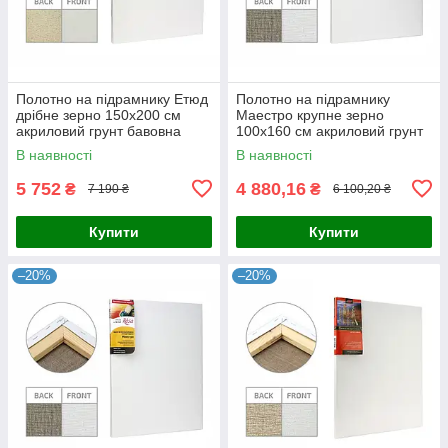
Полотно на підрамнику Етюд
Полотно на підрамнику
дрібне зерно 150x200 см
Маестро крупне зерно
акриловий грунт бавовна
100x160 см акриловий грунт
4820149880600
льон 4820149858142
В наявності
В наявності
5 752
4 880,16
₴
₴
7 190 ₴
6 100,20 ₴
Купити
Купити
–20%
–20%