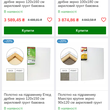
дрібне зерно 120x160 см
дрібне зерно 100x180 см
акриловий грунт бавовна
акриловий грунт бавовна
4820149870359
4820149870281
В наявності
В наявності
3 589,45
3 874,86
₴
₴
4 486,81 ₴
4 843,58 ₴
Купити
Купити
–20%
–20%
Полотно на підрамнику Етюд
Полотно на підрамнику
дрібне зерно 120x150 см
Маестро крупне зерно
акриловий грунт бавовна
90x120 см акриловий грунт
4820149870342
льон 4820149858029
В наявності
В наявності