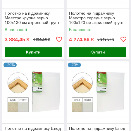
Полотно на підрамнику
Полотно на підрамнику
Маестро крупне зерно
Маестро середнє зерно
100x130 см акриловий грунт
100x120 см акриловий грунт
льон 4820149858128
льон 4820149860589
В наявності
В наявності
3 884,45
4 274,86
₴
₴
4 855,56 ₴
5 343,57 ₴
Купити
Купити
–20%
–20%
Полотно на підрамнику Етюд
Полотно на підрамнику Етюд