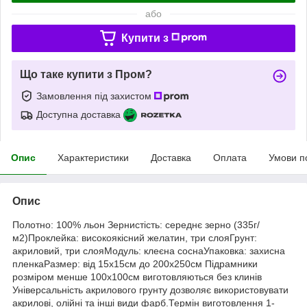
або
Купити з
Що таке купити з Пром?
Замовлення під захистом
Доступна доставка
Опис
Характеристики
Доставка
Оплата
Умови п
Опис
Полотно: 100% льон Зернистість: середнє зерно (335г/
м2)Проклейка: високоякісний желатин, три слояГрунт:
акриловий, три слояМодуль: клеєна соснаУпаковка: захисна
пленкаРазмер: від 15х15см до 200х250см Підрамники
розміром менше 100х100см виготовляються без клинів
Універсальність акрилового грунту дозволяє використовувати
акрилові, олійні та інші види фарб.Термін виготовлення 1-