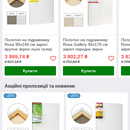
Полотно на підрамнику
Полотно на підрамнику
Поло
Rosa 90x140 см акрил
Rosa Gallery 95x170 см
Rosa
крупне зерно льон галер.
акрил середнє зерно
акри
натяжка (4820149896298)
бавовна галер. натяжка
баво
3 869,74
3 802,27
3 8
₴
₴
(4820149882895)
(482
4 837,18 ₴
4 752,84 ₴
4 794
Купити
Купити
Акційні пропозиції та новинки
–20%
–20%