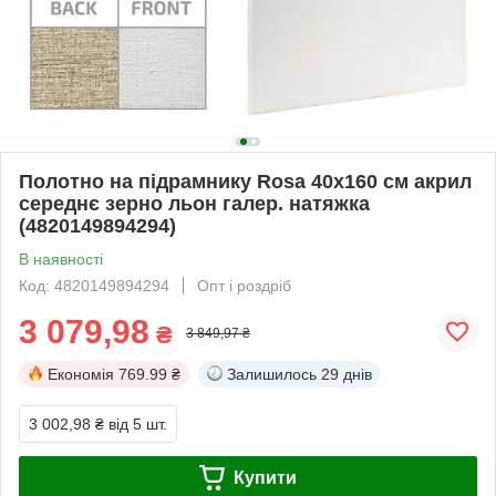
Полотно на підрамнику Rosa 40x160 см акрил
середнє зерно льон галер. натяжка
(4820149894294)
В наявності
Код: 4820149894294
Опт і роздріб
3 079,98
₴
3 849,97 ₴
Економія
769.99 ₴
Залишилось
29 днів
3 002,98 ₴
від 5 шт.
Купити