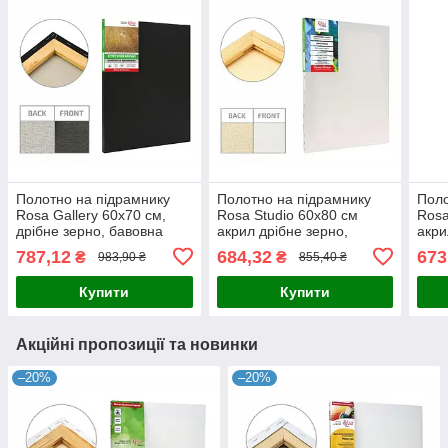
Полотно на підрамнику
Полотно на підрамнику
Поло
Rosa Gallery 60x70 см,
Rosa Studio 60x80 см
Rosa
дрібне зерно, бавовна
акрил дрібне зерно,
акри
чорний грунт галер.
бавовна-пліч. натяжка
баво
787,12
684,32
673
₴
₴
983,90 ₴
855,40 ₴
натяжка (4820149873930)
(4820149883816)
(482
Купити
Купити
Акційні пропозиції та новинки
–20%
–20%