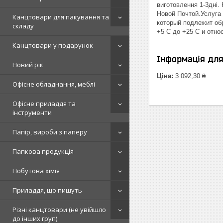
виготовлення 1-3дні.
Новой Почтой.Услуга 
Канцтовари для пакування та
который подлежит об
складу
+5 С до +25 С и отн
Канцтовари у подарунок
Інформація дл
Новий рік
Ціна:
3 092,30 ₴
Офісне обладнання, меблі
Офісне приладдя та
інструменти
Папір, вироби з паперу
Папкова продукція
Побутова хімія
Приладдя, що пишуть
Різні канцтовари (не увійшло
до інших груп)