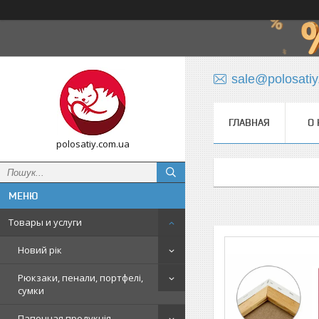
sale@polosati
ГЛАВНАЯ
О 
polosatiy.com.ua
Товары и услуги
Новий рік
Рюкзаки, пенали, портфелі,
сумки
Папочная продукція