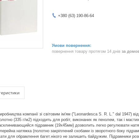
+380 (63) 190-86-64
повернення товару протягом 14 днів
за домо
теристики
иробництва компанії зі світовим ім'ям ("Leonardesca S. R. L." dal 1947) 
лотно (335 г/м2) підходить для робіт, виконаних як пензлем, так і масти
асклинивающийся підрамник (19х45мм) дозволить легко регулювати натяг
лерейна натяжка (полотно закріплений скобами із зворотного боку підра
ати для обрамлення багет.нікого не залишить байдужим. Підрамники ро