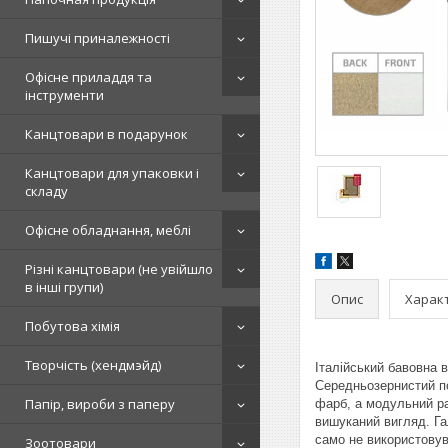
Пишучі приналежності
Офісне приладдя та
інструменти
Канцтовари в подарунок
Канцтовари для упаковки і
складу
Офісне обладнання, меблі
Різні канцтовари (не увійшло
в інші групи)
Опис
Харак
Побутова хімія
Творчість (хендмэйд)
Італійський бавовна в
Середньозернистий по
Папір, вироби з паперу
фарб, а модульний р
вишуканий вигляд. Га
само не використовув
Зоотовари