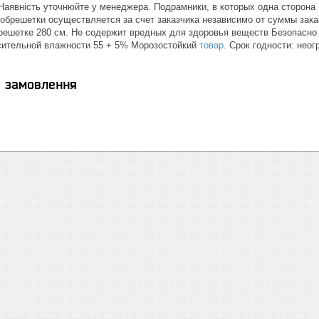
 Наявність уточнюйте у менеджера. Подрамники, в которых одна сторона
обрешетки осуществляется за счет заказчика независимо от суммы зака
решетке 280 см. Не содержит вредных для здоровья веществ Безопасно 
осительной влажности 55 + 5% Морозостойкий
товар
. Срок годности: неог
я замовлення