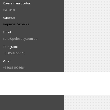
Наталія
Чернігів, Україна
sale@polosatiy.com.ua
+380638775115
+380631908664