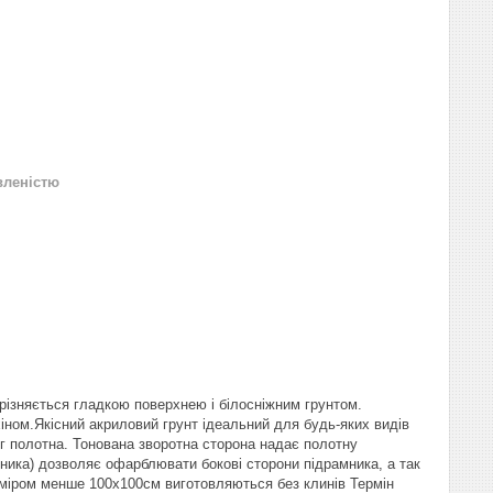
вленістю
відрізняється гладкою поверхнею і білосніжним грунтом.
хіном.Якісний акриловий грунт ідеальний для будь-яких видів
 полотна. Тонована зворотна сторона надає полотну
мника) дозволяє офарблювати бокові сторони підрамника, а так
зміром менше 100х100см виготовляються без клинів Термін