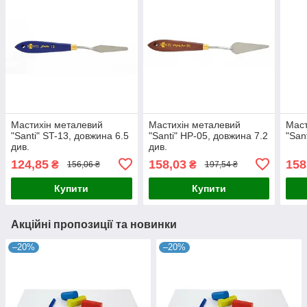
Мастихін металевий
Мастихін металевий
Маст
"Santi" ST-13, довжина 6.5
"Santi" HP-05, довжина 7.2
"San
див.
див.
124,85
158,03
158
₴
₴
156,06 ₴
197,54 ₴
Купити
Купити
Акційні пропозиції та новинки
–20%
–20%