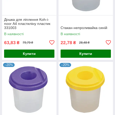
Дошка для ліплення Koh-i-
noor А4 пластиліну пластик
331003
Стакан-непроливайка синій
В наявності
В наявності
63,83
22,78
₴
₴
79,79 ₴
28,48 ₴
Купити
Купити
–20%
–20%