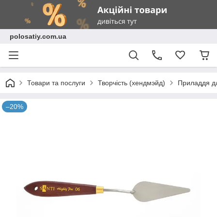
polosatiy.com.ua
Товари та послуги
Творчість (хендмэйд)
Приладдя дл
–20%