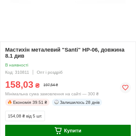
Мастихін металевий "Santi" HP-06, довжина
8.1 див
В наявності
Код: 310811
Опт і роздріб
158,03
₴
197,54 ₴
Мінімальна сума замовлення на сайті — 300 ₴
Економія
39.51 ₴
Залишилось
28 днів
154,08 ₴
від 5 шт.
Купити