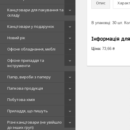
Опис
Харак
Канцтовари для пакування та
складу
В упаковці: 30 шт. Ко
Канцтовари у подарунок
Новий рік
Інформація дл
Офісне обладнання, меблі
Ціна:
73,66 ₴
Офісне приладдя та
інструменти
Папір, вироби з паперу
Папкова продукція
Побутова хімія
Приладдя, що пишуть
Різні канцтовари (не увійшло
до інших груп)