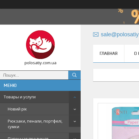
sale@polosati
ГЛАВНАЯ
О 
polosatiy.com.ua
Товары и услуги
Новий рік
Рюкзаки, пенали, портфелі,
сумки
Папочная продукція