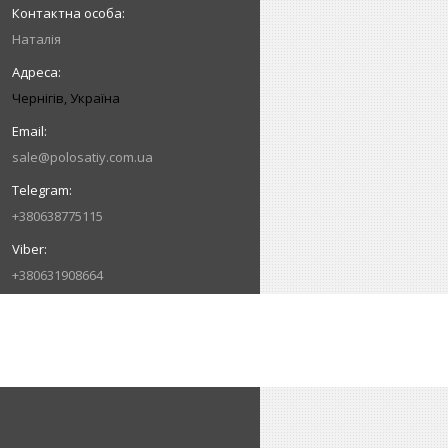
Наталія
Чернігів, Україна
sale@polosatiy.com.ua
+380638775115
+380631908664