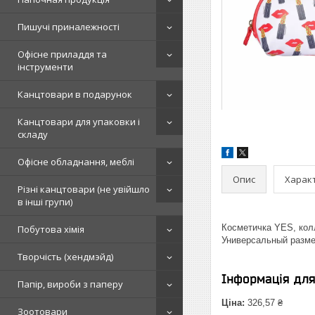
Пишучі приналежності
Офісне приладдя та
інструменти
Канцтовари в подарунок
Канцтовари для упаковки і
складу
Офісне обладнання, меблі
Опис
Харак
Різні канцтовари (не увійшло
в інші групи)
Косметичка YES, колл
Побутова хімія
Универсальный размер
Творчість (хендмэйд)
Інформація дл
Папір, вироби з паперу
Ціна:
326,57 ₴
Зоотовари