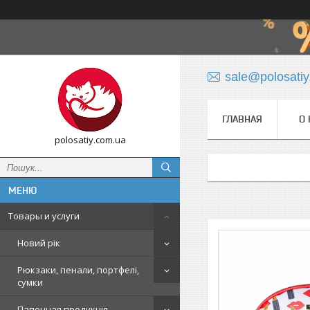
sale@polosati
ГЛАВНАЯ
О 
polosatiy.com.ua
Товары и услуги
Новий рік
Рюкзаки, пенали, портфелі,
сумки
Папочная продукція