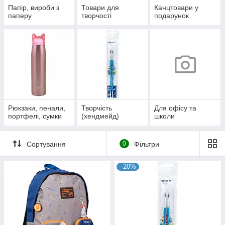
Папір, вироби з
Товари для
Канцтовари у
паперу
творчості
подарунок
Рюкзаки, пенали,
Творчість
Для офісу та
портфелі, сумки
(хендмейд)
школи
Сортування
0
Фільтри
–20%