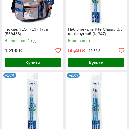
Рюкзак YES T-137 Гусь
Набір пензлів Kite Classic 3,5
(559488)
поні круглий (K-347)
В наявності 1 од.
В наявності
1 200
55,46
₴
₴
69,32 ₴
Купити
Купити
–20%
–20%