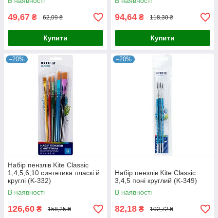
В наявності
В наявності
49,67
94,64
₴
₴
62,09 ₴
118,30 ₴
Купити
Купити
–20%
–20%
Набір пензлів Kite Classic
1,4,5,6,10 синтетика пласкі й
Набір пензлів Kite Classic
круглі (K-332)
3,4,5 поні круглий (K-349)
В наявності
В наявності
126,60
82,18
₴
₴
158,25 ₴
102,72 ₴