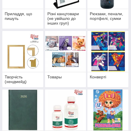
Приладдя, що
Різні канцтовари
Рюкзаки, пенали,
пишуть
(не увійшло до
портфелі, сумки
інших груп)
Творчість
Товары
Конверті
(хендмейд)